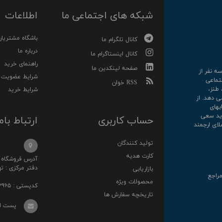
شبکه های اجتماعی ما
اطلاعات
باشگاه مشتریان
کانال تلگرام ما
درباره ما
کانال اینستاگرام ما
راهنمای خرید
صفحه لینکدین ما
رکت سه نفر از
شرایط عضویت
تماعی
RSS خوان
 طنز،
شرایط خرید
ی دهد. از
کتابهای
روارید سعی
حساب کاربری
ارتباط بام
لای ارجمند
تولید کنندگان
کارت هدیه
آدرس فروشگاه : خ انقلا
دفتر مرکزی : تهرا
بازاریابی
مراجع
محصولات ویژه
کدپستی : ۱۳۱۴۸۷۳۹۶۵
تاریخچه سفارش ها
پست الکترونی