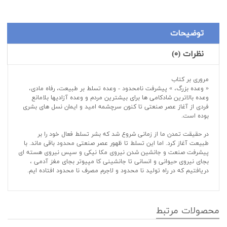
توضیحات
نظرات (۰)
مروری بر کتاب
« وعده بزرگ، » پیشرفت نامحدود - وعده تسلط بر طبیعت، رفاه مادی،
وعده بالاترین شادکامی ها برای بیشترین مردم و وعده آزادیها بلامانع
فردی از آغاز عصر صنعتی تا کنون سرچشمه امید و ایمان نسل های بشری
بوده است.
در حقیقت تمدن ما از زمانی شروع شد که بشر تسلط فعال خود را بر
طبیعت آغاز کرد. اما این تسلط تا ظهور عصر صنعتی محدود باقی ماند. با
پیشرفت صنعت و جانشین شدن نیروی مکا نیکی و سپس نیروی هسته ای
بجای نیروی حیوانی و انسانی تا جانشینی کا مپیوتر بجای مغز آدمی ،
دریافتیم که در راه تولید نا محدود و لاجرم مصرف نا محدود افتاده ایم.
محصولات مرتبط