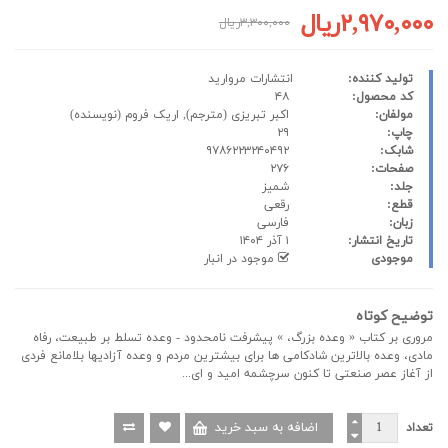
۲,۹۷۰,۰۰۰ریال
۳,۳۰۰,۰۰۰ریال
تولید کننده:
انتشارات مروارید
کد محصول:
۴۸
مولفان:
اکبر تبریزی
(مترجم),
اریک فروم
(نویسنده)
چاپ:
۲۹
شابک:
۹۷۸۶۲۲۳۲۴۰۴۹۲
صفحات:
۲۷۶
جلد:
شمیز
قطع:
رقعی
زبان:
فارسی
تاریخ انتشار:
۱ آذر ۱۴۰۴
موجودی
موجود در انبار
توضیح کوتاه
مروری بر کتاب « وعده بزرگ، » پیشرفت نامحدود - وعده تسلط بر طبیعت، رفاه
مادی، وعده بالاترین شادکامی ها برای بیشترین مردم و وعده آزادیها بلامانع فردی
از آغاز عصر صنعتی تا کنون سرچشمه امید و ای...
تعداد