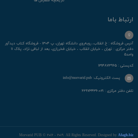
تاریخچه سفارش ها
ارتباط باما
آدرس فروشگاه : خ انقلاب، رو‌به‌روی دانشگاه تهران، پ ۱۳۰۴ - فروشگاه کتاب دیدآور
دفتر مرکزی : تهران ، خیابان انقلاب ، خیابان فخررازی، بعد از لبافی نژاد، پلاک ۱۱
واحد۵
کدپستی : ۱۳۱۴۸۷۳۹۶۵
پست الکترونیک: info@morvarid.pub
تلفن دفتر مرکزی : ۰۲۱-۶۶۹۷۳۴۳۶
Morvarid PUB © ۲۰۱۶ - ۲۰۱۹. All Rights Reserved. Designed by
Afagh.biz