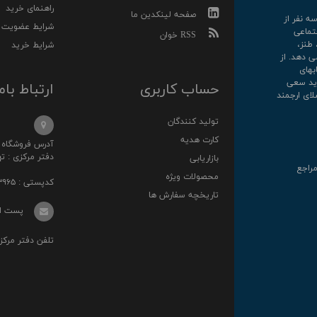
راهنمای خرید
صفحه لینکدین ما
رکت سه نفر از
شرایط عضویت
تماعی
RSS خوان
 طنز،
شرایط خرید
ی دهد. از
کتابهای
روارید سعی
حساب کاربری
ارتباط بام
لای ارجمند
تولید کنندگان
کارت هدیه
آدرس فروشگاه : خ انقلا
دفتر مرکزی : تهرا
بازاریابی
مراجع
محصولات ویژه
کدپستی : ۱۳۱۴۸۷۳۹۶۵
تاریخچه سفارش ها
پست الکترونی
تلفن دفتر مرکزی : ۰۲۱-۳۶