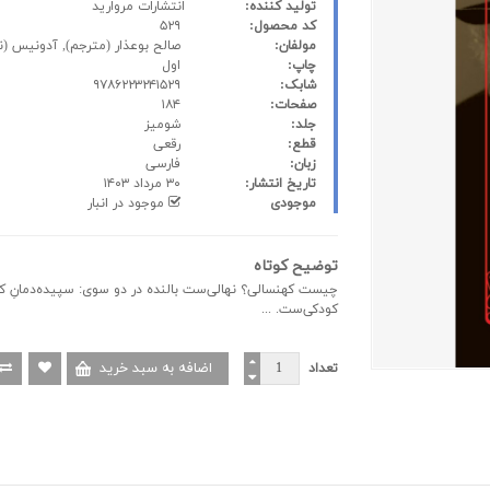
تولید کننده:
انتشارات مروارید
کد محصول:
۵۲۹
مولفان:
صالح بوعذار
(مترجم),
آدونیس
(ن
چاپ:
اول
شابک:
۹۷۸۶۲۲۳۲۴۱۵۲۹
صفحات:
۱۸۴
جلد:
شومیز
قطع:
رقعی
زبان:
فارسی
تاریخ انتشار:
۳۰ مرداد ۱۴۰۳
موجودی
موجود در انبار
توضیح کوتاه
چیست کهنسالی؟ نهالی‌ست بالنده در دو سوی: سپیده‌دمانِ کودک
کودکی‌ست. ...
تعداد