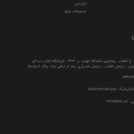
بازاریابی
محصولات ویژه
ا
ب، رو‌به‌روی دانشگاه تهران، پ ۱۳۰۴ - فروشگاه کتاب دیدآور
ن ، خیابان انقلاب ، خیابان فخررازی، بعد از لبافی نژاد، پلاک ۱۱ واحد۵
ک: info@morvarid.pub
۶۶۹۷۳۴