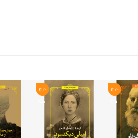
حراج
حراج
-۱۰%
-۱۱%