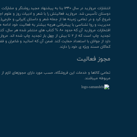
انتشارات مروارید در سال ۱۳۴۰ بنا به پیشنهاد مجید روشنگر و مشا
دوستان تأسیس شد. مروارید فعالیتش را با شعر و ادبیات روز و علوم اج
شروع کرد و در تمامی زمینه ها از جمله شعر و داستان )ایرانی و خارجی(،
مدیریت و روا نشناسی با پیشرفتی هرچه بیشتر به فعالیت خود ادامه م
افتخارات مروارید آن که حدود ۸۰ % کتاب های منتشر شده هر سال، 
تجدید چاپ است که از ۲ تا بیش از چهل بار تجدید چاپ شده اند. م
دارد از جوانان با استعداد حمایت کند. ضمن آن که اساتید و شاعران و فض
کماکان مسند ویژه ی خود را دارند.
مجوز فعالیت
تمامی كالاها و خدمات این فروشگاه، حسب مورد دارای مجوزهای لازم از 
مربوطه میباشند.