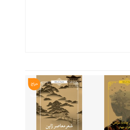
حراج
-۱۰%