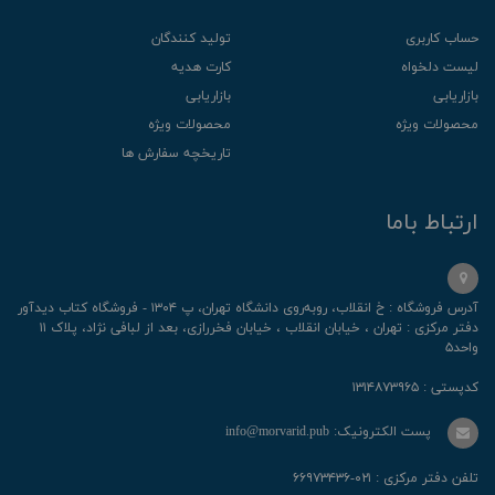
حساب کاربری
تولید کنندگان
لیست دلخواه
کارت هدیه
بازاریابی
بازاریابی
محصولات ویژه
محصولات ویژه
تاریخچه سفارش ها
ارتباط باما
آدرس فروشگاه : خ انقلاب، رو‌به‌روی دانشگاه تهران، پ ۱۳۰۴ - فروشگاه کتاب دیدآور
دفتر مرکزی : تهران ، خیابان انقلاب ، خیابان فخررازی، بعد از لبافی نژاد، پلاک ۱۱
واحد۵
کدپستی : ۱۳۱۴۸۷۳۹۶۵
پست الکترونیک: info@morvarid.pub
تلفن دفتر مرکزی : ۰۲۱-۶۶۹۷۳۴۳۶