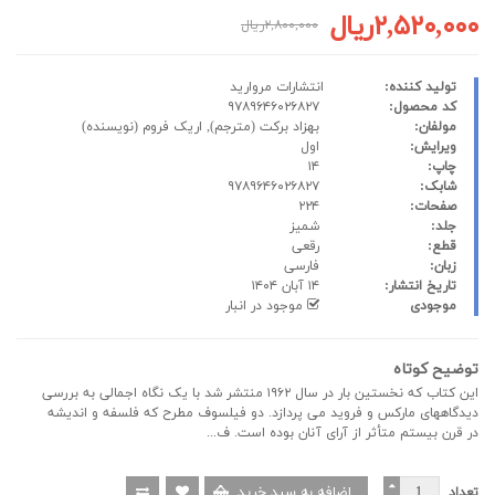
۲,۵۲۰,۰۰۰ریال
۲,۸۰۰,۰۰۰ریال
تولید کننده:
انتشارات مروارید
کد محصول:
۹۷۸۹۶۴۶۰۲۶۸۲۷
مولفان:
بهزاد برکت
(مترجم),
اریک فروم
(نویسنده)
ویرایش:
اول
چاپ:
۱۴
شابک:
۹۷۸۹۶۴۶۰۲۶۸۲۷
صفحات:
۲۲۴
جلد:
شمیز
قطع:
رقعی
زبان:
فارسی
تاریخ انتشار:
۱۴ آبان ۱۴۰۴
موجودی
موجود در انبار
توضیح کوتاه
این کتاب که نخستین بار در سال ۱۹۶۲ منتشر شد با یک نگاه اجمالی به بررسی
دیدگاههای مارکس و فروید می پردازد. دو فیلسوف مطرح که فلسفه و اندیشه
در قرن بیستم متأثر از آرای آنان بوده است. ف...
تعداد