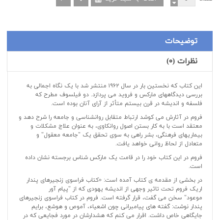
توضیحات
نظرات (۰)
این کتاب که نخستین بار در سال ۱۹۶۲ منتشر شد با یک نگاه اجمالی به
بررسی دیدگاههای مارکس و فروید می پردازد. دو فیلسوف مطرح که
فلسفه و اندیشه در قرن بیستم متأثر از آرای آنان بوده است.
فروم در آثارش می کوشد ارتباط متقابل روانشناسی و جامعه را شرح دهد و
معتقد است با به کار بستن اصول روانکاوی، به عنوان علاج مشکلات و
بیماریهای فرهنگی، بشر راهی به سوی تحقق یک "جامعه معقول" و
متعادل از لحاظ روانی خواهد یافت.
فروم در این کتاب خود را در قامت یک مارکس شناس برجسته نشان داده
است.
در بخشی از مقدمه ی کتاب آمده است: «کتاب فراسوی زنجیرهای پندار
اریک فروم تحت تاثیر وجهی از اندیشه یهودی که از "پیام آور
موعود" سخن می گفت، قرار گرفته است. فروم در کتاب فراسوی زنجیرهای
پندار نوشت: گفته های پیامبرانی چون اشعیاء، آموص و هوشع، برایم
جایگاهی خاص داشت. اقرار می کنم که هشدارشان در مورد فجایعی که در