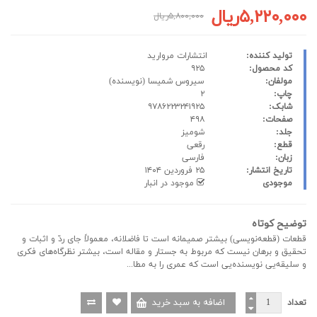
۵,۲۲۰,۰۰۰ریال
۵,۸۰۰,۰۰۰ریال
تولید کننده:
انتشارات مروارید
کد محصول:
۹۲۵
مولفان:
سیروس شمیسا
(نویسنده)
چاپ:
۲
شابک:
۹۷۸۶۲۲۳۲۴۱۹۲۵
صفحات:
۴۹۸
جلد:
شومیز
قطع:
رقعی
زبان:
فارسی
تاریخ انتشار:
۲۵ فروردین ۱۴۰۴
موجودی
موجود در انبار
توضیح کوتاه
قطعات (قطعه‌نویسی) بیشتر صمیمانه است تا فاضلانه، معمولاً جای ردّ و اثبات و
تحقیق و برهان نیست که مربوط به جستار و مقاله است، بیشتر نظرگاه‌های فکری
و سلیقه‌یی نویسنده‌یی است که عمری را به مطا...
تعداد