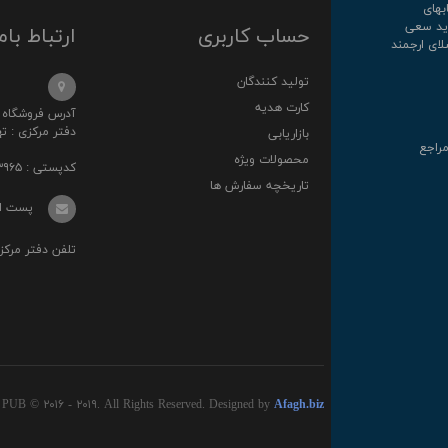
کتابهای
روارید سعی
حساب کاربری
ارتباط بام
لای ارجمند
تولید کنندگان
کارت هدیه
آدرس فروشگاه : خ انقلا
دفتر مرکزی : تهرا
بازاریابی
مراجع
محصولات ویژه
کدپستی : ۱۳۱۴۸۷۳۹۶۵
تاریخچه سفارش ها
پست الکترونی
تلفن دفتر مرکزی : ۰۲۱-۳۶
 PUB © ۲۰۱۶ - ۲۰۱۹. All Rights Reserved. Designed by
Afagh.biz