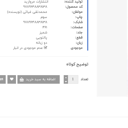
تولید کننده:
انتشارات مروارید
کد محصول:
۹۷۸۹۶۴۸۸۳۸۱۳۸
مولفان:
محمدتقی غیاثی
(نویسنده)
چاپ:
سوم
شابک:
۹۷۸۹۶۴۸۸۳۸۱۳۸
صفحات:
۴۶۱
جلد:
شمیز
قطع:
پالتویی
زبان:
دو زبانه
موجودی
عدم موجودی در انبار
توضیح کوتاه
تعداد