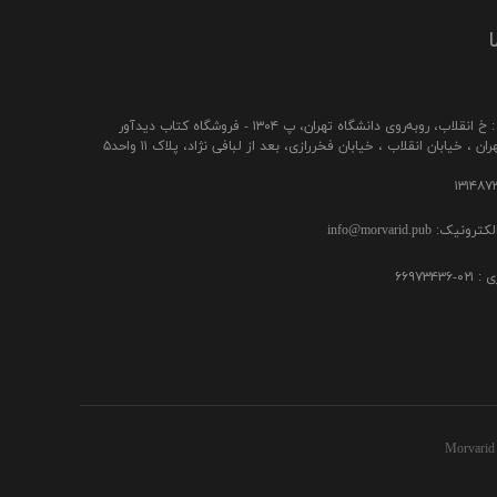
ا
ب، رو‌به‌روی دانشگاه تهران، پ ۱۳۰۴ - فروشگاه کتاب دیدآور
ن ، خیابان انقلاب ، خیابان فخررازی، بعد از لبافی نژاد، پلاک ۱۱ واحد۵
ک: info@morvarid.pub
۶۶۹۷۳۴
Morvarid