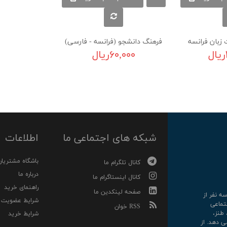
زبان فرانسه
فرهنگ دانشجو (فرانسه - فارسی)
۶۰,۰۰۰ریال
شبکه های اجتماعی ما
اطلاعات
باشگاه مشتریان
کانال تلگرام ما
درباره ما
کانال اینستاگرام ما
راهنمای خرید
صفحه لینکدین ما
رکت سه نفر از
شرایط عضویت
تماعی
RSS خوان
 طنز،
شرایط خرید
ی دهد. از