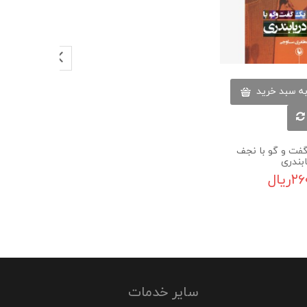
به سبد خرید
فت و گو با نجف
ابندری
ریال
سایر خدمات