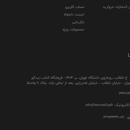
 انتشارات مروارید
حساب کاربری
لیست دلخواه
بازاریابی
محصولات ویژه
ا
ب، رو‌به‌روی دانشگاه تهران، پ ۱۳۰۴ - فروشگاه کتاب دیدآور
ن ، خیابان انقلاب ، خیابان فخررازی، بعد از لبافی نژاد، پلاک ۱۱ واحد۵
ک: info@morvarid.pub
۶۶۹۷۳۴