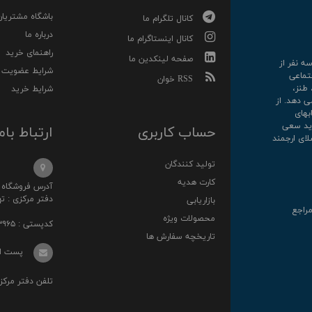
باشگاه مشتریان
کانال تلگرام ما
درباره ما
کانال اینستاگرام ما
راهنمای خرید
صفحه لینکدین ما
رکت سه نفر از
شرایط عضویت
تماعی
RSS خوان
 طنز،
شرایط خرید
ی دهد. از
کتابهای
روارید سعی
حساب کاربری
ارتباط بام
لای ارجمند
تولید کنندگان
کارت هدیه
آدرس فروشگاه : خ انقلا
دفتر مرکزی : تهرا
بازاریابی
مراجع
محصولات ویژه
کدپستی : ۱۳۱۴۸۷۳۹۶۵
تاریخچه سفارش ها
پست الکترونی
تلفن دفتر مرکزی : ۰۲۱-۳۶