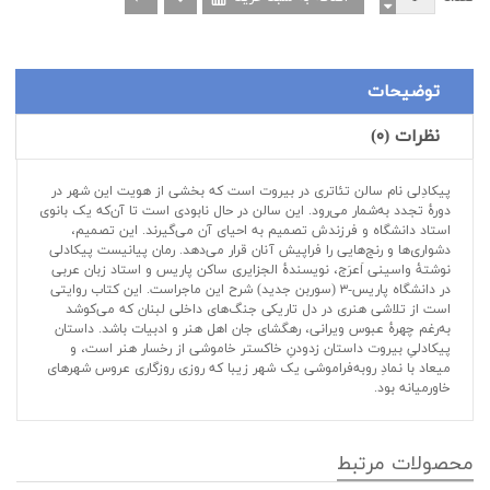
توضیحات
نظرات (۰)
پیکادِلی نام سالن تئاتری در بیروت است که بخشی از هویت این شهر در
دورۀ تجدد به‌شمار می‌رود. این سالن در حال نابودی است تا آن‌که یک بانوی
استاد دانشگاه و فرزندش تصمیم به احیای آن می‌گیرند. این تصمیم،
دشواری‌ها و رنج‌هایی را فراپیش آنان قرار می‌دهد. رمان پیانیست پیکادلی
نوشتۀ واسینی اَعرَج، نویسندۀ الجزایری ساکن پاریس و استاد زبان عربی
در دانشگاه پاریس-۳ (سوربن جدید) شرح این ماجراست. این کتاب روایتی
است از تلاشی هنری در دل تاریکی جنگ‌های داخلی لبنان که می‌کوشد
به‌رغم چهرۀ عبوس ویرانی، رهگشای جان اهل هنر و ادبیات باشد. داستان
پیکادلیِ بیروت داستان زدودنِ خاکستر خاموشی از رخسار هنر است، و
میعاد با نمادِ روبه‌فراموشی یک شهر زیبا که روزی روزگاری عروس شهرهای
خاورمیانه بود.
محصولات مرتبط