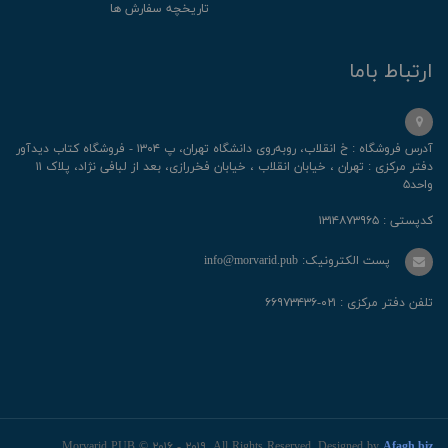
تاریخچه سفارش ها
ارتباط باما
آدرس فروشگاه : خ انقلاب، رو‌به‌روی دانشگاه تهران، پ ۱۳۰۴ - فروشگاه کتاب دیدآور
دفتر مرکزی : تهران ، خیابان انقلاب ، خیابان فخررازی، بعد از لبافی نژاد، پلاک ۱۱
واحد۵
کدپستی : ۱۳۱۴۸۷۳۹۶۵
پست الکترونیک: info@morvarid.pub
تلفن دفتر مرکزی : ۰۲۱-۶۶۹۷۳۴۳۶
Morvarid PUB © ۲۰۱۶ - ۲۰۱۹. All Rights Reserved. Designed by
Afagh.biz