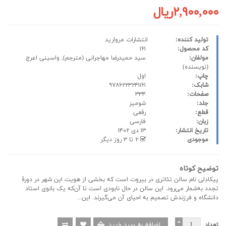
۲,۹۰۰,۰۰۰ریال
تولید کننده:
انتشارات مروارید
کد محصول:
۱۶۱
مولفان:
سید حمیدرضا مهاجرانی
(مترجم),
واسینی اعرج
(نویسنده)
چاپ:
اول
شابک:
۹۷۸۶۲۲۳۲۴۱۱۶۱
صفحات:
۳۳۴
جلد:
شومیز
قطع:
رقعی
زبان:
فارسی
تاریخ انتشار:
۱۳ دی ۱۴۰۲
موجودی
۲ تا ۳ روز دیگر
توضیح کوتاه
پیکادِلی نام سالن تئاتری در بیروت است که بخشی از هویت این شهر در دورۀ
تجدد به‌شمار می‌رود. این سالن در حال نابودی است تا آن‌که یک بانوی استاد
دانشگاه و فرزندش تصمیم به احیای آن می‌گیرند. این...
تعداد