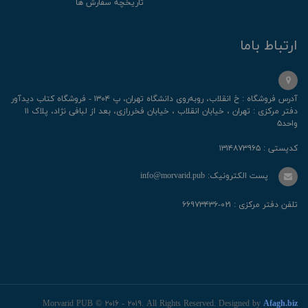
تاریخچه سفارش ها
ارتباط باما
آدرس فروشگاه : خ انقلاب، رو‌به‌روی دانشگاه تهران، پ ۱۳۰۴ - فروشگاه کتاب دیدآور
دفتر مرکزی : تهران ، خیابان انقلاب ، خیابان فخررازی، بعد از لبافی نژاد، پلاک ۱۱
واحد۵
کدپستی : ۱۳۱۴۸۷۳۹۶۵
پست الکترونیک: info@morvarid.pub
تلفن دفتر مرکزی : ۰۲۱-۶۶۹۷۳۴۳۶
Morvarid PUB © ۲۰۱۶ - ۲۰۱۹. All Rights Reserved. Designed by
Afagh.biz