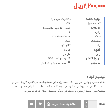
۲,۲۰۰,۰۰۰ریال
تولید کننده:
انتشارات مروارید
کد محصول:
۰۷۲
مولفان:
حسن جوادی
(نویسنده)
چاپ:
۲
شابک:
۹۷۸۹۶۴۱۹۱۵۰۷۲
صفحات:
۵۸۶
جلد:
گالینگور
قطع:
وزیری
زبان:
فارسی
تاریخ انتشار:
۲۶ اردیبهشت ۱۴۰۱
موجودی
عدم موجودی در انبار
توضیح کوتاه
دکتر حسن جوادی، در پی یک دهه پژوهش همه‌جانبه، در کتاب تاریخ طنز در
ادبیات فارسی به روشنی نشان می‌دهد که پیشینه طنز در ایران محدود به
نوشته‌های عبید زاکانی و معدودی دیگر نیست. بلکه ده‌ها نویس...
تعداد