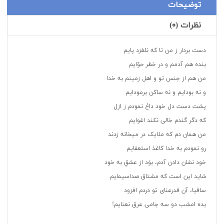
توضیحات
نظرات (۰)
دست بردار ز من تا که نلغزد پایم
بنده هم آدمم و در خطر حوّایم
من هم از جنس تو و اهل زمینم به خدا
و نه بودایم و نه ساکن برمودایم
پشت دست دل خود داغ نمودم ز ازل
که دگر گندم خالی نکند اغوایم
من همان دم که ملایک در میخانه زدند
رو نمودم به خدا کاغذ استعفایم
خود نشان دادن آدم، بوَد از عشقِ به خود
شاید این است که مشتاق صداسیمایم
ساقیا، آن قدرعنای تو دردم افزود
بده امشب دو سه جامی عرق نعنایم!