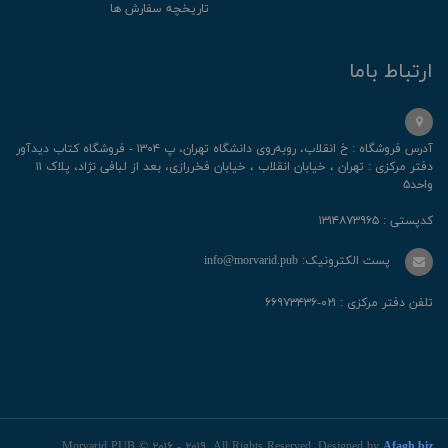
تاریخچه سفارش ها
ارتباط باما
آدرس فروشگاه : خ انقلاب، رو‌به‌روی دانشگاه تهران، پ ۱۳۰۴ - فروشگاه کتاب دیدآور
دفتر مرکزی : تهران ، خیابان انقلاب ، خیابان فخررازی، بعد از لبافی نژاد، پلاک ۱۱
واحد۵
کدپستی : ۱۳۱۴۸۷۳۹۶۵
پست الکترونیک: info@morvarid.pub
تلفن دفتر مرکزی : ۰۲۱-۶۶۹۷۳۴۳۶
Morvarid PUB © ۲۰۱۶ - ۲۰۱۹. All Rights Reserved. Designed by
Afagh.biz