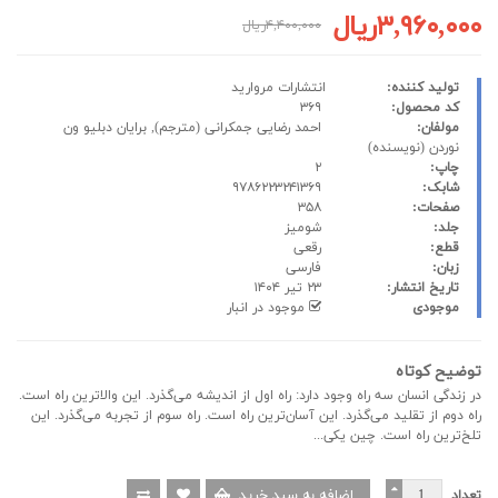
۳,۹۶۰,۰۰۰ریال
۴,۴۰۰,۰۰۰ریال
تولید کننده:
انتشارات مروارید
کد محصول:
۳۶۹
مولفان:
احمد رضایی جمکرانی
(مترجم),
برایان دبلیو ون
نوردن
(نویسنده)
چاپ:
۲
شابک:
۹۷۸۶۲۲۳۲۴۱۳۶۹
صفحات:
۳۵۸
جلد:
شومیز
قطع:
رقعی
زبان:
فارسی
تاریخ انتشار:
۲۳ تیر ۱۴۰۴
موجودی
موجود در انبار
توضیح کوتاه
در زندگی انسان سه راه وجود دارد: راه اول از اندیشه می‌گذرد. این والاترین راه است.
راه دوم از تقلید می‌گذرد. این آسان‌ترین راه است. راه سوم از تجربه می‌گذرد. این
تلخ‌ترین راه است. چین یکی...
تعداد