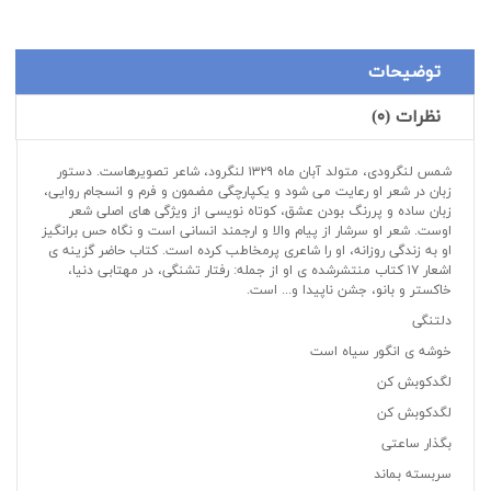
توضیحات
نظرات (۰)
شمس لنگرودی، متولد آبان ماه ۱۳۲۹ لنگرود، شاعر تصویرهاست. دستور
زبان در شعر او رعایت می شود و یکپارچگی مضمون و فرم و انسجام روایی،
زبان ساده و پررنگ بودن عشق، کوتاه نویسی از ویژگی های اصلی شعر
اوست. شعر او سرشار از پیام والا و ارجمند انسانی است و نگاه حس برانگیز
او به زندگی روزانه، او را شاعری پرمخاطب کرده است. کتاب حاضر گزینه ی
اشعار ۱۷ کتاب منتشرشده ی او از جمله: رفتار تشنگی، در مهتابی دنیا،
خاکستر و بانو، جشن ناپیدا و... است.
دلتنگی
خوشه ی انگور سیاه است
لگدکوبش کن
لگدکوبش کن
بگذار ساعتی
سربسته بماند