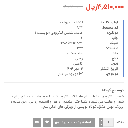
۳,۵۱۰,۰۰۰ریال
۳,۹۰۰,۰۰۰ریال
تولید کننده:
انتشارات مروارید
کد محصول:
۸۳۴
مولفان:
محمد شمس لنگرودی
(نویسنده)
چاپ:
۶
شابک:
۹۷۸۹۶۴۱۹۱۹۸۳۴
صفحات:
۲۳۳
جلد:
جلد سخت
قطع:
رقعی
زبان:
فارسی
تاریخ انتشار:
۲ مهر ۱۴۰۴
موجودی
موجود در انبار
توضیح کوتاه
شمس لنگرودی، متولد آبان ماه ۱۳۲۹ لنگرود، شاعر تصویرهاست. دستور زبان در
شعر او رعایت می شود و یکپارچگی مضمون و فرم و انسجام روایی، زبان ساده و
پررنگ بودن عشق، کوتاه نویسی از ویژگی های اصلی شع...
تعداد