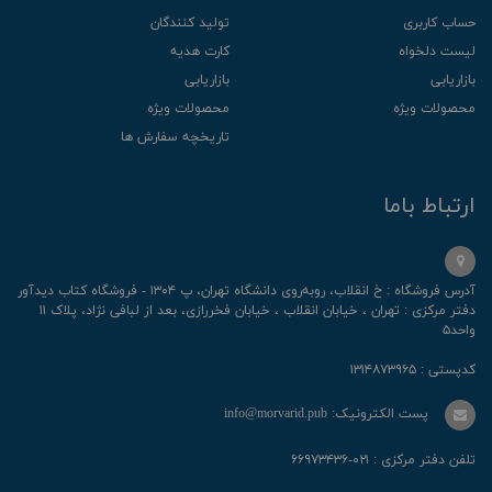
حساب کاربری
تولید کنندگان
لیست دلخواه
کارت هدیه
بازاریابی
بازاریابی
محصولات ویژه
محصولات ویژه
تاریخچه سفارش ها
ارتباط باما
آدرس فروشگاه : خ انقلاب، رو‌به‌روی دانشگاه تهران، پ ۱۳۰۴ - فروشگاه کتاب دیدآور
دفتر مرکزی : تهران ، خیابان انقلاب ، خیابان فخررازی، بعد از لبافی نژاد، پلاک ۱۱
واحد۵
کدپستی : ۱۳۱۴۸۷۳۹۶۵
پست الکترونیک: info@morvarid.pub
تلفن دفتر مرکزی : ۰۲۱-۶۶۹۷۳۴۳۶