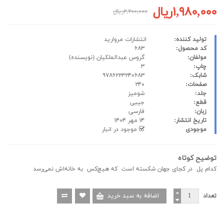
۱,۹۸۰,۰۰۰ریال
۲,۲۰۰,۰۰۰ریال
تولید کننده:
انتشارات مروارید
کد محصول:
۶۸۳
مولفان:
گروس عبدالملکیان
(نویسنده)
چاپ:
۳
شابک:
۹۷۸۶۲۲۳۲۴۰۶۸۳
صفحات:
۲۴۰
جلد:
شومیز
قطع:
جیبی
زبان:
فارسی
تاریخ انتشار:
۱۴ مهر ۱۴۰۴
موجودی
موجود در انبار
توضیح کوتاه
کدام پل در کجای جهان شکسته است که هیچ‌کس به خانه‌اش نمی‌رسد
تعداد