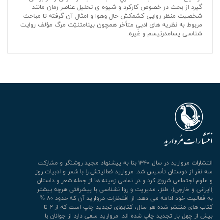
گیرد از بحث در خصوص کارکرد و شیوه ی تحلیل عناصر رمان مانند
شخصیت منظر روایی کشمکش حال وهوا و امثال آن گرفته تا مباحث
مربوط به نظریه های ادبیِ متأخر همچون بینامتنیّت مرگ مؤلف روایت
شناسی پسامدرنیسم و غیره.
انتشارات مروارید در سال ۱۳۴۰ بنا به پیشنهاد مجید روشنگر و مشارکت
سه نفر از دوستان تأسیس شد. مروارید فعالیتش را با شعر و ادبیات روز
و علوم اجتماعی شروع کرد و در تمامی زمینه ها از جمله شعر و داستان
)ایرانی و خارجی(، طنز، مدیریت و روا نشناسی با پیشرفتی هرچه بیشتر
به فعالیت خود ادامه می دهد. از افتخارات مروارید آن که حدود ۸۰ %
کتاب های منتشر شده هر سال، کتابهای تجدید چاپ است که از ۲ تا
بیش از چهل بار تجدید چاپ شده اند. مروارید سعی دارد از جوانان با