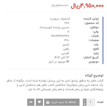
۴,۹۵۰,۰۰۰ریال
۵,۵۰۰,۰۰۰ریال
تولید کننده:
انتشارات مروارید
کد محصول:
۶۶۸
مولفان:
حسین پاینده
(نویسنده)
چاپ:
۸
شابک:
۹۷۸۹۶۴۱۹۱۲۶۶۸
صفحات:
۴۲۰
جلد:
شمیز
قطع:
رقعی
زبان:
فارسی
تاریخ انتشار:
۱۴ آبان ۱۴۰۴
موجودی
موجود در انبار
توضیح کوتاه
کتاب حاضر به منظور پاسخ دادن به این پرسش نوشته شده است: چگونه از منظر
یک منتقد ادبی رمان بخوانیم؟ مخاطبان کتاب حاضر هم منتقدان ادبی و
پژوهشگران حوزه ی رمان هستند و هم رمان نویسانی که به لزو...
تعداد