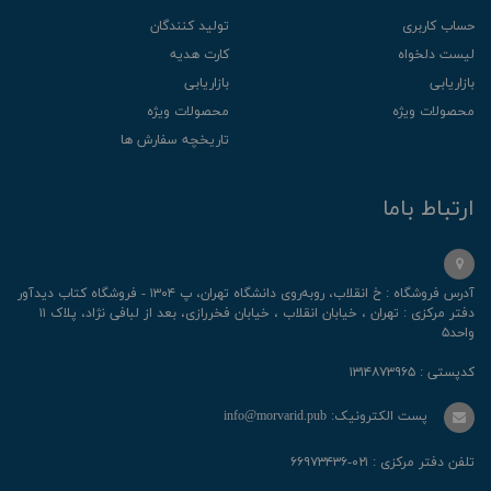
حساب کاربری
تولید کنندگان
لیست دلخواه
کارت هدیه
بازاریابی
بازاریابی
محصولات ویژه
محصولات ویژه
تاریخچه سفارش ها
ارتباط باما
آدرس فروشگاه : خ انقلاب، رو‌به‌روی دانشگاه تهران، پ ۱۳۰۴ - فروشگاه کتاب دیدآور
دفتر مرکزی : تهران ، خیابان انقلاب ، خیابان فخررازی، بعد از لبافی نژاد، پلاک ۱۱
واحد۵
کدپستی : ۱۳۱۴۸۷۳۹۶۵
پست الکترونیک: info@morvarid.pub
تلفن دفتر مرکزی : ۰۲۱-۶۶۹۷۳۴۳۶