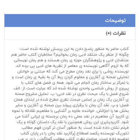
توضیحات
نظرات (۰)
کتاب حاضر به منظور پاسخ دادن به این پرسش نوشته شده است:
چگونه از منظر یک منتقد ادبی رمان بخوانیم؟ مخاطبان کتاب حاضر هم
منتقدان ادبی و پژوهشگران حوزه ی رمان هستند و هم رمان نویسانی
که به لزوم آگاهی نویسنده ی معاصر از نظریه های ادبی پی برده اند.
نویسنده روشی را برای نقد رمان مطرح می کند که مبتنی بر خوانش
تحلیلی صحنه ی آغازین و معلوم کردن ربط آن به بقیه ی رمان است و
با تمرکز بر ساختار رمان انجام می شود. همه ی فصل های کتاب با
پیروی از روش شناسی واحدی نوشته شده اند که عبارت است از: الف.
شروع فصل با یک مبحث نظری در نقد ادبی؛ ب. تحلیل مشروح صحنه
ی آغازین یک رمان بر اساس مبحث نظریِ مطرح شده در ابتدای همان
فصل؛ و پ. نقد آن رمان با برقراری پیوند بین صحنه ی آغازین و سایر
بخش ها یا اجزائش. خواننده علاوه بر آشنایی با مفاهیم نقادانه با نحوه
ی کاربرد آن مفاهیم در نقد عملیِ ده رمان برجسته ی ایرانی آشنا می
شود. کاربردپذیری این روش همچنین با نقد یک داستان کوتاه و یک
فیلم نشان داده شده است. به منظور آسان تر کردن فهم مطالب
تئوریک نویسنده یکصد اصطلاح پُرکاربرد نقد رمان را در پایان کتاب
توضیح داده است. مباحث نظریِ کتاب مطالب گوناگونی را در بر می