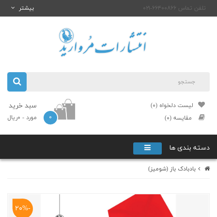
تلفن تماس ۶۶۴۰۰۸۶۶-۰۲۱
بیشتر
سبد خرید
لیست دلخواه (۰)
۰
مورد
- ۰ریال
مقایسه (۰)
دسته بندی ها
بادبادک باز (شومیز)
-۲۰%