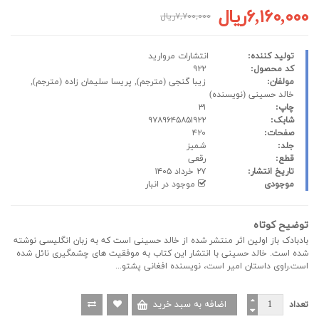
۶,۱۶۰,۰۰۰ریال
۷,۷۰۰,۰۰۰ریال
تولید کننده:
انتشارات مروارید
کد محصول:
۹۲۲
مولفان:
زیبا گنجی
(مترجم),
پریسا سلیمان زاده
(مترجم),
خالد حسینی
(نویسنده)
چاپ:
۳۱
شابک:
۹۷۸۹۶۴۵۸۵۱۹۲۲
صفحات:
۴۲۰
جلد:
شمیز
قطع:
رقعی
تاریخ انتشار:
۲۷ خرداد ۱۴۰۵
موجودی
موجود در انبار
توضیح کوتاه
بادبادک باز اولین اثر منتشر شده از خالد حسینی است که به زبان انگلیسی نوشته
شده است. خالد حسینی با انتشار این کتاب به موفقیت های چشمگیری نائل شده
است.راوی داستان امیر است، نویسنده افغانی پشتو...
تعداد