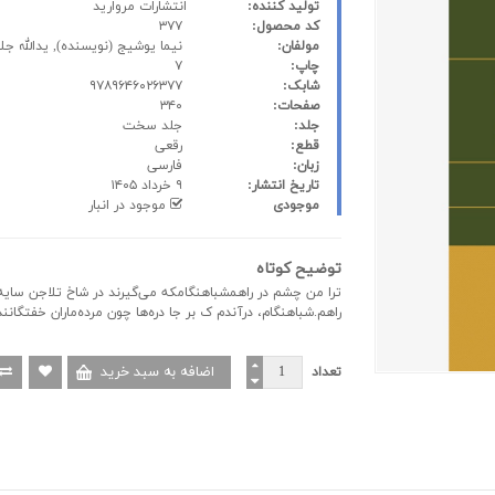
تولید کننده:
انتشارات مروارید
کد محصول:
۳۷۷
مولفان:
نیما یوشیج
(نویسنده),
یدالله جل
چاپ:
۷
شابک:
۹۷۸۹۶۴۶۰۲۶۳۷۷
صفحات:
۳۴۰
جلد:
جلد سخت
قطع:
رقعی
زبان:
فارسی
تاریخ انتشار:
۹ خرداد ۱۴۰۵
موجودی
موجود در انبار
توضیح کوتاه
ترا من چشم در راهمشباهنگامکه می‌گیرند در شاخ تلاجن سای
راهم.شباهنگام، درآندم ک بر جا دره‌ها چون مرده‌ماران خفتگانند
تعداد