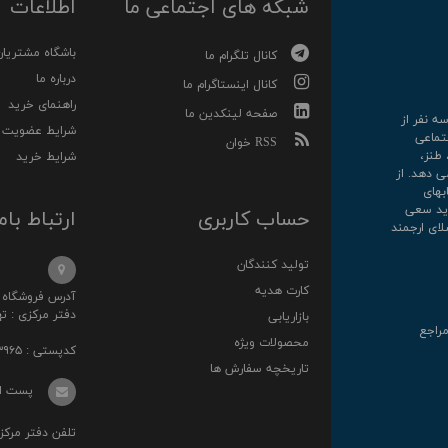
شبکه های اجتماعی ما
اطلاعات
باشگاه مشتریان
کانال تلگرام ما
درباره ما
کانال اینستاگرام ما
راهنمای خرید
صفحه لینکدین ما
رکت سه نفر از
شرایط عضویت
تماعی
RSS خوان
 طنز،
شرایط خرید
ی دهد. از
کتابهای
روارید سعی
حساب کاربری
ارتباط بام
لای ارجمند
تولید کنندگان
کارت هدیه
آدرس فروشگاه : خ انقلا
دفتر مرکزی : تهرا
بازاریابی
مراجع
محصولات ویژه
کدپستی : ۱۳۱۴۸۷۳۹۶۵
تاریخچه سفارش ها
پست الکترونی
تلفن دفتر مرکزی : ۰۲۱-۳۶