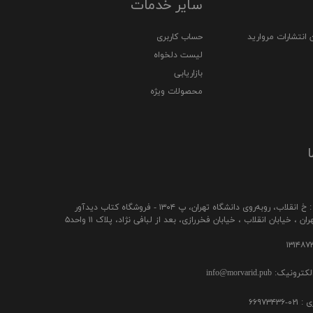
سایر خدمات
 انتشارات مروارید
حساب کاربری
لیست دلخواه
بازاریابی
محصولات ویژه
ا
ب، رو‌به‌روی دانشگاه تهران، پ ۱۳۰۴ - فروشگاه کتاب دیدآور
ن ، خیابان انقلاب ، خیابان فخررازی، بعد از لبافی نژاد، پلاک ۱۱ واحد۵
ک: info@morvarid.pub
۶۶۹۷۳۴