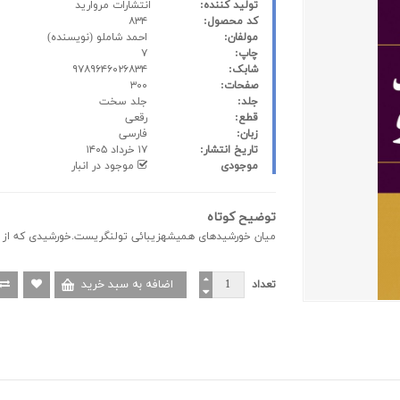
تولید کننده:
انتشارات مروارید
کد محصول:
۸۳۴
مولفان:
احمد شاملو
(نویسنده)
چاپ:
۷
شابک:
۹۷۸۹۶۴۶۰۲۶۸۳۴
صفحات:
۳۰۰
جلد:
جلد سخت
قطع:
رقعی
زبان:
فارسی
تاریخ انتشار:
۱۷ خرداد ۱۴۰۵
موجودی
موجود در انبار
توضیح کوتاه
ميان خورشيدهای هميشهزیبائی تولنگریست.خورشیدی که از س
تعداد