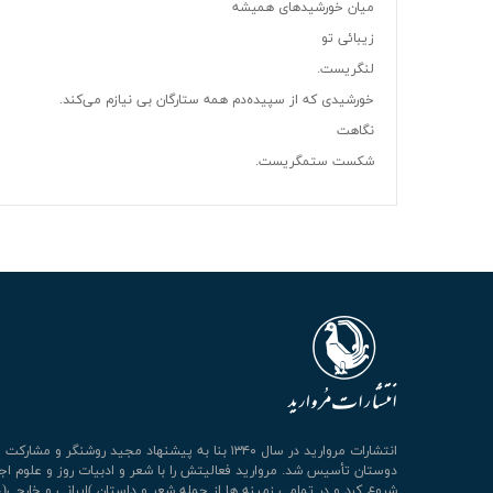
ميان خورشيدهای هميشه
زیبائی تو
لنگریست.
خورشیدی که از سپیده‌دم همه ستارگان بی نیازم می‌کند.
نگاهت
شکست ستمگریست.
انتشارات مروارید در سال ۱۳۴۰ بنا به پیشنهاد مجید روشنگر و مشا
دوستان تأسیس شد. مروارید فعالیتش را با شعر و ادبیات روز و علوم اج
شروع کرد و در تمامی زمینه ها از جمله شعر و داستان )ایرانی و خارجی(،