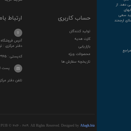
ی دهد. از
کتابهای
روارید سعی
حساب کاربری
ارتباط بام
لای ارجمند
تولید کنندگان
کارت هدیه
آدرس فروشگاه : خ انقلا
دفتر مرکزی : تهرا
بازاریابی
مراجع
محصولات ویژه
کدپستی : ۱۳۱۴۸۷۳۹۶۵
تاریخچه سفارش ها
پست الکترونی
تلفن دفتر مرکزی : ۰۲۱-۳۶
 PUB © ۲۰۱۶ - ۲۰۱۹. All Rights Reserved. Designed by
Afagh.biz