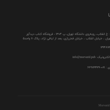
ا
ب، رو‌به‌روی دانشگاه تهران، پ ۱۳۰۴ - فروشگاه کتاب دیدآور
ن ، خیابان انقلاب ، خیابان فخررازی، بعد از لبافی نژاد، پلاک ۱۱ واحد۵
ک: info@morvarid.pub
۶۶۹۷۳۴
Morvarid