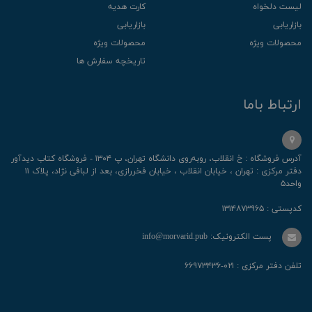
لیست دلخواه
کارت هدیه
بازاریابی
بازاریابی
محصولات ویژه
محصولات ویژه
تاریخچه سفارش ها
ارتباط باما
آدرس فروشگاه : خ انقلاب، رو‌به‌روی دانشگاه تهران، پ ۱۳۰۴ - فروشگاه کتاب دیدآور
دفتر مرکزی : تهران ، خیابان انقلاب ، خیابان فخررازی، بعد از لبافی نژاد، پلاک ۱۱
واحد۵
کدپستی : ۱۳۱۴۸۷۳۹۶۵
پست الکترونیک: info@morvarid.pub
تلفن دفتر مرکزی : ۰۲۱-۶۶۹۷۳۴۳۶