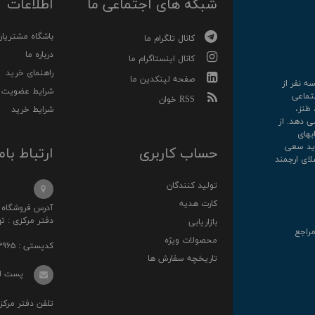
شبکه های اجتماعی ما
اطلاعات
باشگاه مشتریان
کانال تلگرام ما
درباره ما
کانال اینستاگرام ما
راهنمای خرید
صفحه لینکدین ما
رکت سه نفر از
شرایط عضویت
تماعی
RSS خوان
 طنز،
شرایط خرید
ی دهد. از
کتابهای
روارید سعی
حساب کاربری
ارتباط بام
لای ارجمند
تولید کنندگان
کارت هدیه
آدرس فروشگاه : خ انقلا
دفتر مرکزی : تهرا
بازاریابی
مراجع
محصولات ویژه
کدپستی : ۱۳۱۴۸۷۳۹۶۵
تاریخچه سفارش ها
پست الکترونی
تلفن دفتر مرکزی : ۰۲۱-۳۶