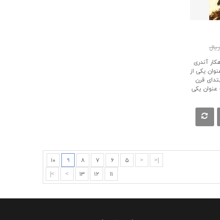
کار آندری
نوان یکی از
بتدای قرن
ه عنوان یکی
۱۰
۹
۸
۷
۶
۵
<
|<
>|
>
۱۳
۱۲
۱۱