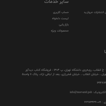
سایر خدمات
 انتشارات مروارید
حساب کاربری
لیست دلخواه
بازاریابی
محصولات ویژه
ا
ب، رو‌به‌روی دانشگاه تهران، پ ۱۳۰۴ - فروشگاه کتاب دیدآور
ن ، خیابان انقلاب ، خیابان فخررازی، بعد از لبافی نژاد، پلاک ۱۱ واحد۵
ک: info@morvarid.pub
۶۶۹۷۳۴