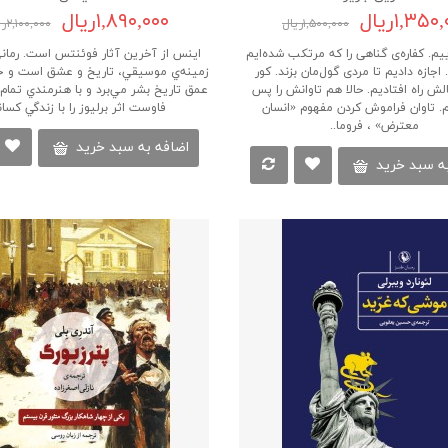
۱,۳۵۰ریال
۱,۸۹۰,۰۰۰ریال
۱,۵۰۰,۰۰۰ریال
۲,۱۰۰,۰۰۰ریال
ییم. کفاره‌ی گناهی را که مرتکب شده‌ایم
اينس‌ از آخرین‌ آثار فوئنتس‌ است‌.‌ رماني‌
اجازه دادیم تا مردی گول‌مان بزند. کور
زمينه‌ي‌ موسيقي، تاريخ‌ و عشق‌ است‌ و خوان
الش راه افتادیم. حالا هم تاوانش را پس
عمق‌ تاريخ‌ بشر مي‌برد و با هنرمندي‌ تمام‌ ا
هیم. تاوان فراموش کردن مفهوم «انسان
فاوست‌ اثر برليوز را با زندگي كساني
معترض» ، فروما..
اضافه به سبد خرید
ه سبد خرید