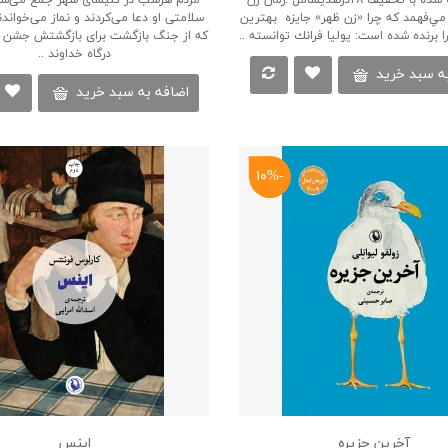
ً مي‌فهمد كه چرا «زن ظهر» جايزه بهترين
سلامتی او دعا می‌کردند و نماز می‌خواند
ا برنده شده است: يوليا فرانك توانسته ..
که از جنگ بازگشت برای بازگشتش جشن گ
درگاه خداوند ..
ه سبد خرید
اضافه به سبد خرید
-۱۰%
آخرین جزیره
اینس