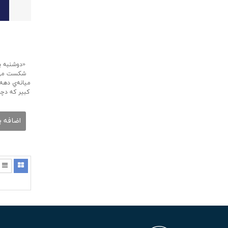
«دوشنبه ب
شكست مي‌
ميانه‌ي دهه
كبير كه دچا
اضافه ب