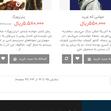
موشی که غرید
پترزبورگ
۵۵۰,۰۰۰ریال
۵,۵۸۰,۰۰۰ریال
۶,۲۰۰,۰۰۰ریال
ه آمريكا اعلان جنگ مي‌ديم، سه‌شنبه
رمان کمتر خوانده شده‌ی «پترزبورگ» شاه
خوريم، جمعه خوشبخت مي‌شيم...»در
بلی نویسنده‌ی نامدار روس را می‌توان به ع
‌ي پنجاه، كشور كوچكِ دوك‌نشين فنويك
مهم‌ترین نمونه‌های مدرنیسم ادبی در ا
ر كسري بودجه شده، دو راه پيش رو دارد:
بیستم به شمار آورد. ناباکوف این اثر را ب
آب بستن به محصول ملي..
از ..
ه سبد خرید
اضافه به سبد خرید
نمایش ۶۵ تا ۷۲ از ۲۰۴ (۲۶ صفحه)