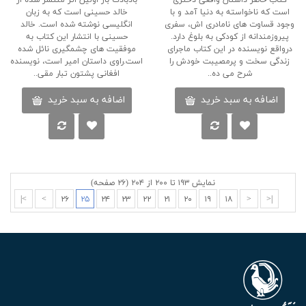
کتاب حاضر داستان واقعی دختری
بادبادک باز اولین اثر منتشر شده از
است که ناخواسته به دنیا آمد و با
خالد حسینی است که به زبان
وجود قساوت های نامادری اش، سفری
انگلیسی نوشته شده است. خالد
پیروزمندانه از کودکی به بلوغ دارد.
حسینی با انتشار این کتاب به
درواقع نویسنده در این کتاب ماجرای
موفقیت های چشمگیری نائل شده
زندگی سخت و پرمصیبت خودش را
است.راوی داستان امیر است، نویسنده
شرح می ده..
افغانی پشتون تبار مقی..
اضافه به سبد خرید
اضافه به سبد خرید
نمایش ۱۹۳ تا ۲۰۰ از ۲۰۴ (۲۶ صفحه)
>|
>
۲۶
۲۵
۲۴
۲۳
۲۲
۲۱
۲۰
۱۹
۱۸
<
|<