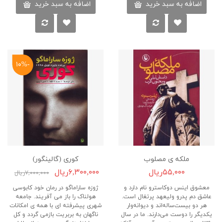
اضافه به سبد خرید
اضافه به سبد خرید
-۱۰%
ملکه ی مصلوب
کوری (گالینگور)
۵۵,۰۰۰ریال
۶,۳۰۰,۰۰۰ریال
۷,۰۰۰,۰۰۰ریال
معشوق اینس دوکاسترو نام دارد و
ژوزه ساراماگو در رمان خود کابوسی
عاشق دم پدرو ولیعهد پرتغال است.
هولناک را باز می آفریند. جامعه
هر دو بیست‌ساله‌اند و دیوانه‌وار
شهری پیشرفته ای با همه ی امکانات
یکدیگر را دوست می‌دارند. ما در سال
ناگهان به بربریت بازمی گردد و کل