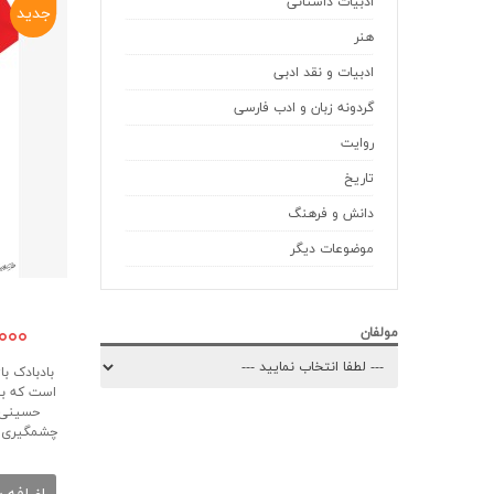
ادبیات داستانی
جدید
هنر
ادبیات و نقد ادبی
گردونه زبان و ادب فارسی
روایت
تاریخ
دانش و فرهنگ
موضوعات دیگر
۰,۰۰۰
مولفان
بادبادک ب
است که به
حسینی ب
چشمگیری ن