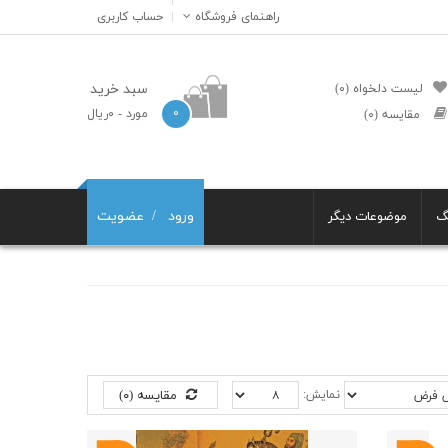
راهنمای فروشگاه
حساب کاربری
سبد خرید
لیست دلخواه (۰)
۰
مورد
- ۰ریال
مقایسه (۰)
ورود
عضویت
گ
موضوعات دیگر
نمایش:
مقایسه (۰)