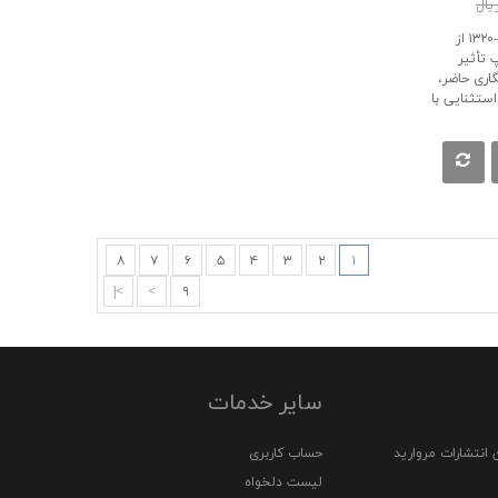
شمار سرایندگانی که در دهه‌های ۱۳۵۰-۱۳۲۰ از
 تأثیر
گاری حاضر،
ستثنایی با
۸
۷
۶
۵
۴
۳
۲
۱
>|
>
۹
سایر خدمات
 انتشارات مروارید
حساب کاربری
لیست دلخواه