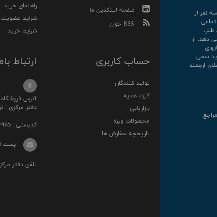
راهنمای خرید
صفحه لینکدین ما
رکت سه نفر از
شرایط عضویت
تماعی
RSS خوان
 طنز،
شرایط خرید
ی دهد. از
کتابهای
روارید سعی
حساب کاربری
ارتباط بام
لای ارجمند
تولید کنندگان
کارت هدیه
آدرس فروشگاه : خ انقلا
دفتر مرکزی : تهرا
بازاریابی
مراجع
محصولات ویژه
کدپستی : ۱۳۱۴۸۷۳۹۶۵
تاریخچه سفارش ها
پست الکترونی
تلفن دفتر مرکزی : ۰۲۱-۳۶