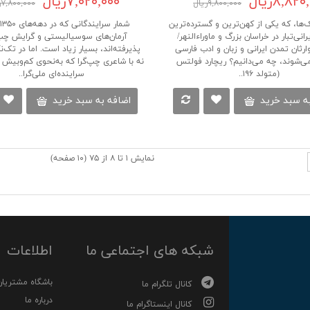
۸,۸۲ریال
۷,۰۲۰,۰۰۰ریال
۹,۸۰۰,۰۰۰ریال
۷,۸۰۰,۰۰۰ریال
ک‌ها، که یکی از کهن‌ترین و گسترده‌ترین
رانی‌تبار در خراسان بزرگ و ماوراءالنهر/
آرمان‌های سوسیالیستی و گرایش چپ
 وارثان تمدن ایرانی و زبان و ادب فارسی
پذیرفته‌اند، بسیار زیاد است. اما در تک‌ن
ی‌شوند، چه می‌دانیم؟ ریچارد فولتس
نه با شاعری چپ‌گرا که به‌نحوی کم‌وبیش ا
(متولد ۱۹۶..
سراینده‌ای ملی‌گرا..
ه سبد خرید
اضافه به سبد خرید
نمایش ۱ تا ۸ از ۷۵ (۱۰ صفحه)
شبکه های اجتماعی ما
اطلاعات
باشگاه مشتریان
کانال تلگرام ما
درباره ما
کانال اینستاگرام ما