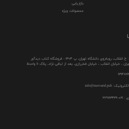
بازاریابی
محصولات ویژه
ا
ب، رو‌به‌روی دانشگاه تهران، پ ۱۳۰۴ - فروشگاه کتاب دیدآور
ن ، خیابان انقلاب ، خیابان فخررازی، بعد از لبافی نژاد، پلاک ۱۱ واحد۵
ک: info@morvarid.pub
۶۶۹۷۳۴