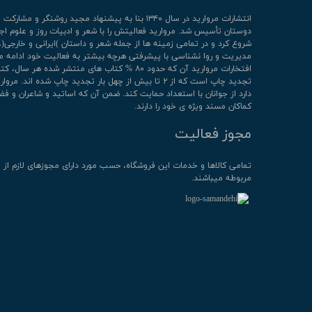
انتشارات مروارید در سال ۱۳۴۰ بنا به پیشنهاد مجید روشنگر و مشا
دوستان تأسیس شد. مروارید فعالیتش را با شعر و ادبیات روز و علوم اج
شروع کرد و در تمامی زمینه ها از جمله شعر و داستان )ایرانی و خارجی(،
مدیریت و روا نشناسی با پیشرفتی هرچه بیشتر به فعالیت خود ادامه م
افتخارات مروارید آن که حدود ۸۰ % کتاب های منتشر شده هر سال، 
تجدید چاپ است که از ۲ تا بیش از چهل بار تجدید چاپ شده اند. م
دارد از جوانان با استعداد حمایت کند. ضمن آن که اساتید و شاعران و فض
کماکان مسند ویژه ی خود را دارند.
مجوز فعالیت
تمامی كالاها و خدمات این فروشگاه، حسب مورد دارای مجوزهای لازم از 
مربوطه میباشند.