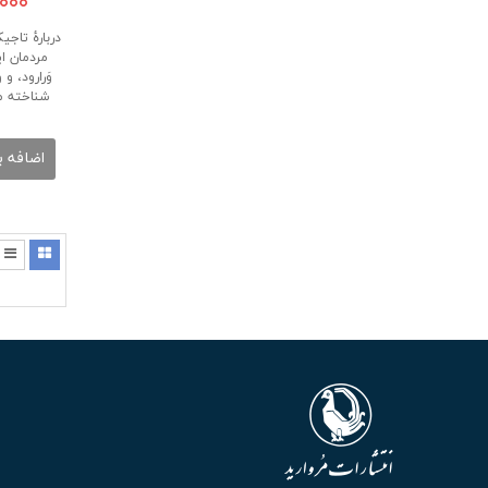
۰,۰۰۰
دربارۀ تاجی
مردمان ای
وَرارود، و
شناخته م
اضافه ب