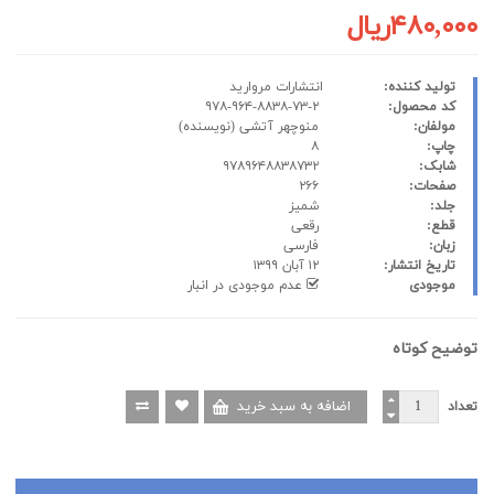
۴۸۰,۰۰۰ریال
تولید کننده:
انتشارات مروارید
کد محصول:
۹۷۸-۹۶۴-۸۸۳۸-۷۳-۲
مولفان:
منوچهر آتشی
(نویسنده)
چاپ:
۸
شابک:
۹۷۸۹۶۴۸۸۳۸۷۳۲
صفحات:
۲۶۶
جلد:
شمیز
قطع:
رقعی
زبان:
فارسی
تاریخ انتشار:
۱۲ آبان ۱۳۹۹
موجودی
عدم موجودی در انبار
توضیح کوتاه
تعداد