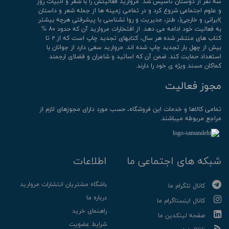
سه نفر از دوستان تأسیس شد. مروارید فعالیتش را با شعر و ادبیات روز
و علوم اجتماعی شروع کرد و در تمامی زمینه ها از جمله شعر و داستان
)ایرانی و خارجی(، طنز، مدیریت و روا نشناسی با پیشرفتی هرچه بیشتر
به فعالیت خود ادامه می دهد. از افتخارات مروارید آن که حدود ۸۰ %
کتاب های منتشر شده هر سال، کتابهای تجدید چاپ است که از ۲ تا
بیش از چهل بار تجدید چاپ شده اند. مروارید سعی دارد از جوانان با
استعداد حمایت کند. ضمن آن که اساتید و شاعران و فضلای ارجمند
کماکان مسند ویژه ی خود را دارند.
مجوز فعالیت
تمامی كالاها و خدمات این فروشگاه، حسب مورد دارای مجوزهای لازم از
مراجع مربوطه میباشند.
شبکه های اجتماعی ما
اطلاعات
باشگاه مشتریان انتشارات مروارید
کانال تلگرام ما
درباره ما
کانال اینستاگرام ما
راهنمای خرید
صفحه لینکدین ما
شرایط عضویت