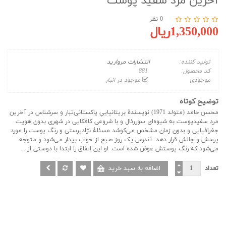
آخرین مرد سفید پوست
0 نظر
1,350,000ریال
تولید کننده:
انتشارات مروارید
کد محصول:
881
موجودی
موجود در انبار
توضیح کوتاه
محسن حامد (متولد 1971) نویسندۀ بریتانیاییِ پاکستانی‌تبار و سرشناس در آخرین
مرد سفیدپوست به شیوه‌ای سوررئال و با شروعی کافکایی در شهری بدون هویت
جغرافیایی و بدون زمان مشخص می‌کوشد مسئلۀ نژادپرستی و رنگ پوست را مورد
پرسش و چالش قرار دهد. آندرس یک روز صبح از خواب بیدار می‌شود و متوجه
می‌شود که رنگ پوستش عوض شده است. او این اتفاق را ابتدا با دوستی از ...
تعداد