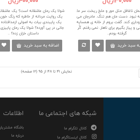
۱۳۰,۰۰۰ریال
۴۰۰,۰۰۰ریال
ان ناغافل مثل مور و ملخ ریخت سر ما.
شولا یک رمان عاشقانه است؟ یک عاشقان
نه نبود. دست مان هم تنگ. مادرجان می
یک روایت مردانه از خاطره که رنگ خون
داری کند. گفت بروم از خانه ی همسایه
یک پایبندی بیات به اصولی ازمدافتاده
و پیاز بگیرم برای ناهار. نمی رفتم. گُر
جانی در پی آورده؟ شولا یک رمان پاییز
گرفته بودم..
داستان خزان زده؟ ..
ه سبد خرید
اضافه به سبد خرید
نمایش ۴۱ تا ۴۸ از ۹۵ (۱۲ صفحه)
شبکه های اجتماعی ما
اطلاعات
باشگاه مشتریان
کانال تلگرام ما
درباره ما
کانال اینستاگرام ما