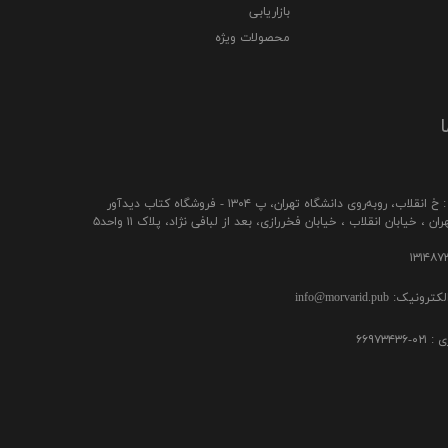
بازاریابی
محصولات ویژه
ا
ب، رو‌به‌روی دانشگاه تهران، پ ۱۳۰۴ - فروشگاه کتاب دیدآور
ن ، خیابان انقلاب ، خیابان فخررازی، بعد از لبافی نژاد، پلاک ۱۱ واحد۵
ک: info@morvarid.pub
۶۶۹۷۳۴