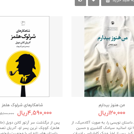
ه سبد خرید
من هنوز بیدارم
شاهکارهای شرلوک هلمز
۱۲۰,۰۰۰ریال
۴,۵۹۰,۰۰۰ریال
۵,۱۰۰,۰۰۰ریال
 داستان نویسی را، به صورت آکادمیک، از
پس از درگذشت سر آرتور کانن دویل (خا
سال ۱۳۸۴ نزد اساتید سیامک گلشیری و حسین
هلمز)، کوچک ترین پسر او، آدریان تص
 کرد. پس از اخذ مدرک کارشناسی ادبیات
داستان های تازه ای با محوریت شخص