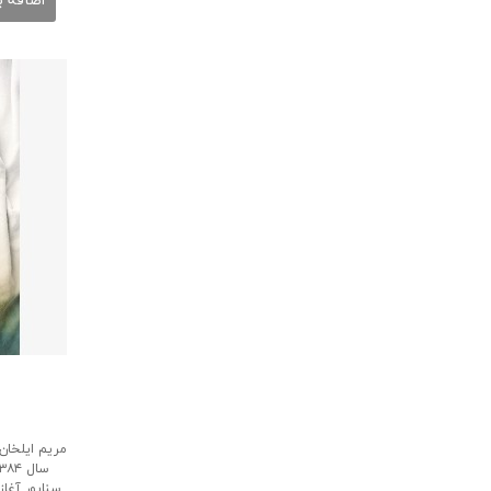
اضافه ب
مریم ایلخان
سناپور آغاز