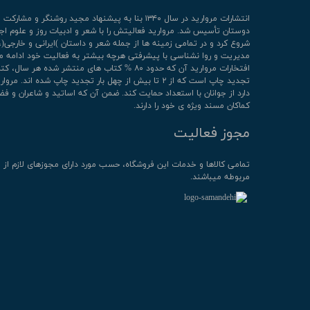
انتشارات مروارید در سال ۱۳۴۰ بنا به پیشنهاد مجید روشنگر و مشا
دوستان تأسیس شد. مروارید فعالیتش را با شعر و ادبیات روز و علوم اج
شروع کرد و در تمامی زمینه ها از جمله شعر و داستان )ایرانی و خارجی(،
مدیریت و روا نشناسی با پیشرفتی هرچه بیشتر به فعالیت خود ادامه م
افتخارات مروارید آن که حدود ۸۰ % کتاب های منتشر شده هر سال، 
تجدید چاپ است که از ۲ تا بیش از چهل بار تجدید چاپ شده اند. م
دارد از جوانان با استعداد حمایت کند. ضمن آن که اساتید و شاعران و فض
کماکان مسند ویژه ی خود را دارند.
مجوز فعالیت
تمامی كالاها و خدمات این فروشگاه، حسب مورد دارای مجوزهای لازم از 
مربوطه میباشند.