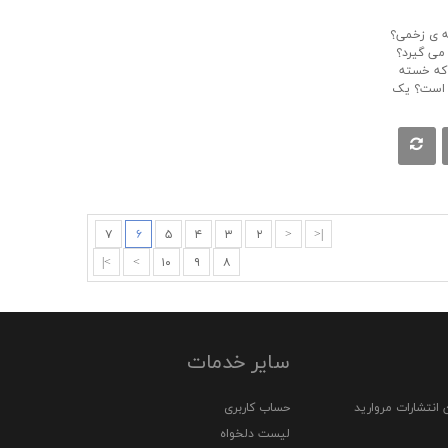
ه ی زخمی؟
 می گیرد؟
 که خسته
ی است؟ یک
۷
۶
۵
۴
۳
۲
<
|<
>|
>
۱۰
۹
۸
سایر خدمات
 انتشارات مروارید
حساب کاربری
لیست دلخواه