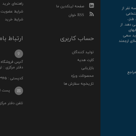
راهنمای خرید
صفحه لینکدین ما
رکت سه نفر از
شرایط عضویت
تماعی
RSS خوان
 طنز،
شرایط خرید
ی دهد. از
کتابهای
روارید سعی
حساب کاربری
ارتباط بام
لای ارجمند
تولید کنندگان
کارت هدیه
آدرس فروشگاه : خ انقلا
دفتر مرکزی : تهرا
بازاریابی
مراجع
محصولات ویژه
کدپستی : ۱۳۱۴۸۷۳۹۶۵
تاریخچه سفارش ها
پست الکترونی
تلفن دفتر مرکزی : ۰۲۱-۳۶