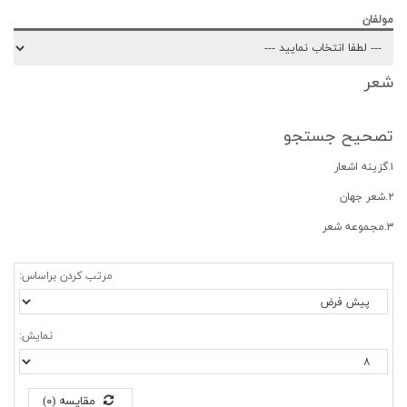
مولفان
شعر
تصحیح جستجو
۱.گزینه اشعار
۲.شعر جهان
۳.مجموعه شعر
مرتب کردن براساس:
نمایش:
مقایسه (۰)