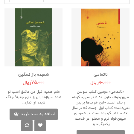
ناتمامی
شعبده باز غمگین
۹۰,۰۰۰ریال
۷۵,۰۰۰ریال
«ناتمامی» دومین کتاب سوسن
ماتِ همیم فیلِ من عاشق اسبِ تو
میهن‌خواه، حاوی ۸۰ شعر سپید کوتاه
شده سربازها را بریز توی جعبه! جنگ
و بلند است. «این خواب‌ها پریدن
فایده ای ندارد...
نمی‌دانند» کتاب اول اوست که در سال
۸۷ منتشر گردیده است. در شعرهای
اضافه به سبد خرید
میهن‌خواه فرم و محتوا در خدمت
یکدیگرند و..